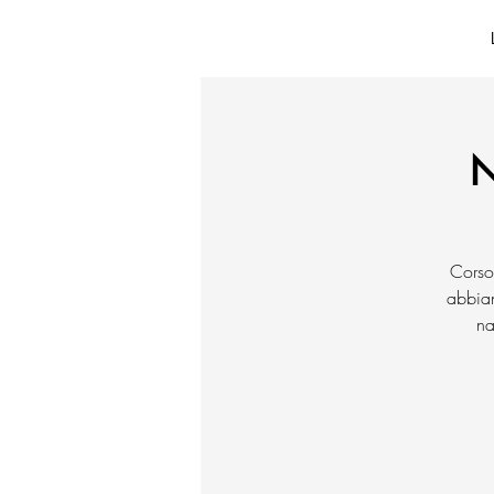
N
Corso 
abbian
na