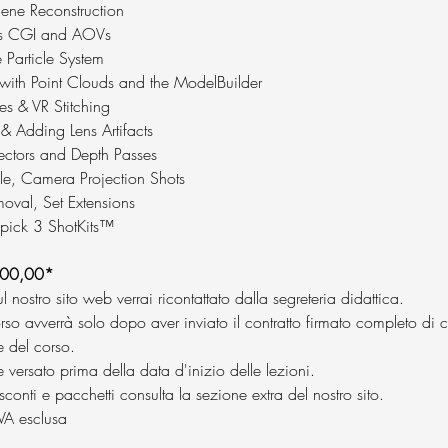
cene Reconstruction
ass CGI and AOVs
he Particle System
 with Point Clouds and the ModelBuilder
ves & VR Stitching
 & Adding Lens Artifacts
ectors and Depth Passes
Tile, Camera Projection Shots
moval, Set Extensions
 pick 3 ShotKits™
00,00*
ul nostro sito web verrai ricontattato dalla segreteria didattica.
orso avverrà solo dopo aver inviato il contratto firmato completo di 
e del corso.
e versato prima della data d'inizio delle lezioni.
conti e pacchetti consulta la sezione extra del nostro sito.
IVA esclusa