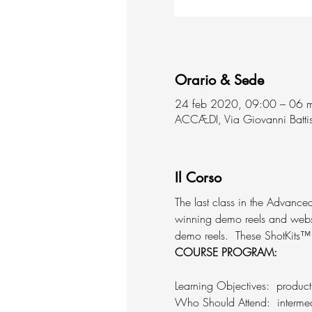
Orario & Sede
24 feb 2020, 09:00 – 06 
ACCÆDI, Via Giovanni Battist
Il Corso
The last class in the Advanc
winning demo reels and websit
demo reels.  These ShotKits™ h
COURSE PROGRAM: 
Learning Objectives:  produc
Who Should Attend:  intermed