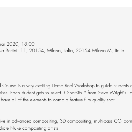
mar 2020, 18:00
a Bertini, 11, 20154, Milano, Italia, 20154 Milano MI, Italia
ed Course is a very exciting Demo Reel Workshop to guide students 
es. Each student gets to select 3 ShotKits™ from Steve Wright's lib
ave all of the elements to comp a feature film quality shot.
tive in advanced compositing, 3D compositing, multi-pass CGI com
iate Nuke compositing artists