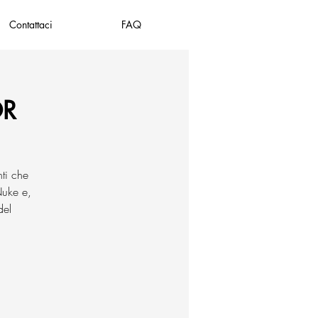
Contattaci
FAQ
OR
nti che
Nuke e,
del