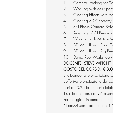
1	Camera Tracking for S
2	Working with Multi-p
3	Creating Effects with t
4	Creating 3D Geometry
5	Still Photo Camera Sol
6	Relighting CGI Renders
7	Working with Motion V
8	3D Workflows - Pan-n-
9	3D Workflows - Rig Re
10	Demo Reel Workshop -
DOCENTE: STEVE WRIGHT
COSTO DEL CORSO: € 3.0
Effettuando la pre-iscrizione s
L'effettiva prenotazione del c
pari al 30% dell'importo total
Il saldo del corso dovrà esser
Per maggiori informazioni su s
*I prezzi sono da intendersi 