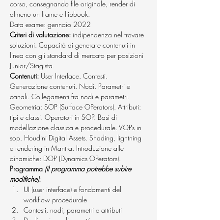
corso, consegnando file originale, render di 
almeno un frame e flipbook.
Data esame: gennaio 2022 
Criteri di valutazione: 
indipendenza nel trovare 
soluzioni. Capacità di generare contenuti in 
linea con gli standard di mercato per posizioni 
Junior/Stagista.
Contenuti: 
User Interface. Contesti. 
Generazione contenuti. Nodi. Parametri e 
canali. Collegamenti fra nodi e parametri. 
Geometria: SOP (Surface OPerators). Attributi: 
tipi e classi. Operatori in SOP. Basi di 
modellazione classica e procedurale. VOPs in 
sop. Houdini Digital Assets. Shading, lightning 
e rendering in Mantra. Introduzione alle 
dinamiche: DOP (Dynamics OPerators).
Programma 
(il programma potrebbe subire 
modifiche)
:
UI (user interface) e fondamenti del 
workflow procedurale
Contesti, nodi, parametri e attributi