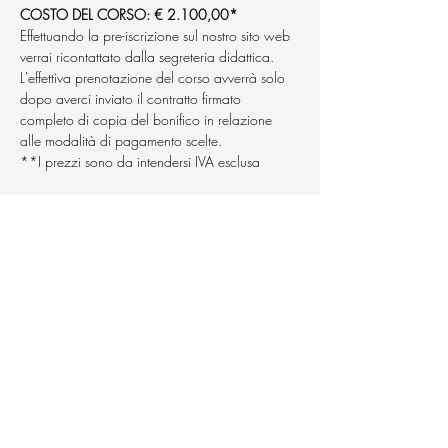
COSTO DEL CORSO: € 2.100,00*
Effettuando la pre-iscrizione sul nostro sito web 
verrai ricontattato dalla segreteria didattica.
L'effettiva prenotazione del corso avverrà solo 
dopo averci inviato il contratto firmato 
completo di copia del bonifico in relazione 
alle modalità di pagamento scelte.
**I prezzi sono da intendersi IVA esclusa
Condividi questo evento