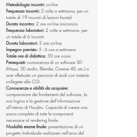
Metodologia
incontri:
 on-line
Frequenza incontri:
 2 volte a settimana, per un 
totale di 19 incontri di lezioni frontali
Durata incontro:
 2 ore on-line sincronico
Frequenza laboratori: 
2 volte a settimana, per 
un totale di 6 incontri 
Durata laboratori:
 2 ore on-line 
Impegno previsto: 
5 - 6 ore a settimana
Totale ore di didattica: 
50 ore corso
Prerequisiti:
 conoscenza di un software 3D 
(Maya, 3D studio, Blender, Cinema 4D, etc.) o
aver effettuato un percorso di studi con materie 
collegate alla CGI.
Conoscenze e abilità da acquisire:
comprensione dei fondamenti del software, la 
sua logica e la gestione dell'informazione 
all'interno di Houdini. Capacità di creare una 
scena completa di tutte le componenti 
necessarie al rendering finale.
Modalità esame finale: 
presentazione di un 
progetto Individuale realizzato nell'arco del 